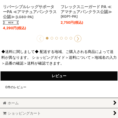
リバーシブルレッグサポータ
フレックスニーガード PA ≪
ーPA ≪アマチュアパンクラス
アマチュアパンクラス公認≫
公認≫
[
KGP1-PA
]
[
LG80-PA
]
2,750
円
(税込)
4,290
円
(税込)
◆送料に関しまして◆ 配送する地域、ご購入される商品によって送
料が異なります。 ショッピングガイド＞送料について＞地域名の入力
＞品番の確認＞送料が確認できます。
レビュー
0
件のレビュー
ホーム
ショッピングカート