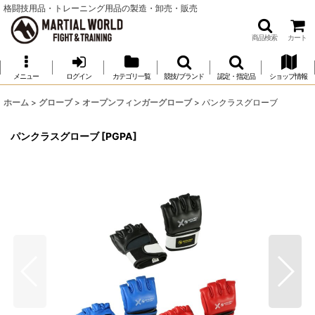
格闘技用品・トレーニング用品の製造・卸売・販売
商品検索
カート
メニュー
ログイン
カテゴリ一覧
競技/ブランド
認定・指定品
ショップ情報
ホーム
>
グローブ
>
オープンフィンガーグローブ
>
パンクラスグローブ
パンクラスグローブ
[
PGPA
]