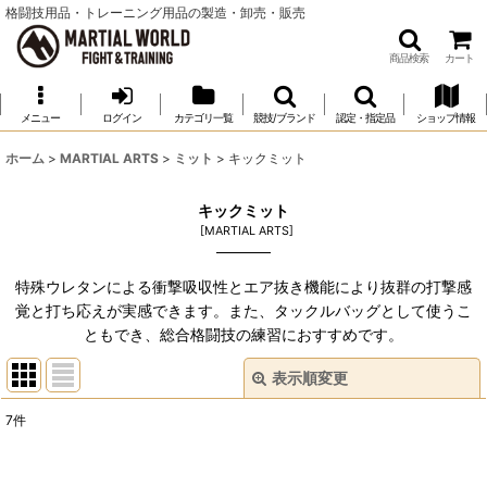
格闘技用品・トレーニング用品の製造・卸売・販売
商品検索
カート
メニュー
ログイン
カテゴリ一覧
競技/ブランド
認定・指定品
ショップ情報
ホーム
>
MARTIAL ARTS
>
ミット
>
キックミット
キックミット
[
MARTIAL ARTS
]
特殊ウレタンによる衝撃吸収性とエア抜き機能により抜群の打撃感
覚と打ち応えが実感できます。また、タックルバッグとして使うこ
ともでき、総合格闘技の練習におすすめです。
表示順変更
閉じる
7
件
表示数
: