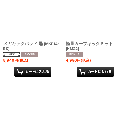
並び順
:
絞り込む
メガキックパッド 黒
軽量カーブキックミット
[
MKP14-
BK
]
[
KM22
]
5,940
円
(税込)
4,950
円
(税込)