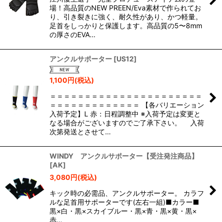
絞り込む
場！高品質のNEW PREEN/Eva素材で作られてお
り、引き裂きに強く、耐久性があり、かつ軽量。
足首をしっかりと保護します。高品質の5〜8mm
の厚さのEVA…
アンクルサポーター
[
US12
]
1,100
円
(税込)
＝＝＝＝＝＝＝＝＝＝＝＝＝＝＝＝＝＝＝＝＝＝
＝＝＝＝＝＝＝＝＝＝＝＝＝ 【各バリエーション
入荷予定】L 赤：日程調整中 ※入荷予定は変更と
なる場合がございますのでご了承下さい。 入荷
次第発送とさせて…
WINDY アンクルサポーター【受注発注商品】
[
AK
]
3,080
円
(税込)
キック時の必需品、アンクルサポーター。 カラフ
ルな足首用サポーターです(左右一組)■カラー■
黒×白・黒×スカイブルー・黒×青・黒×黄・黒×
赤…