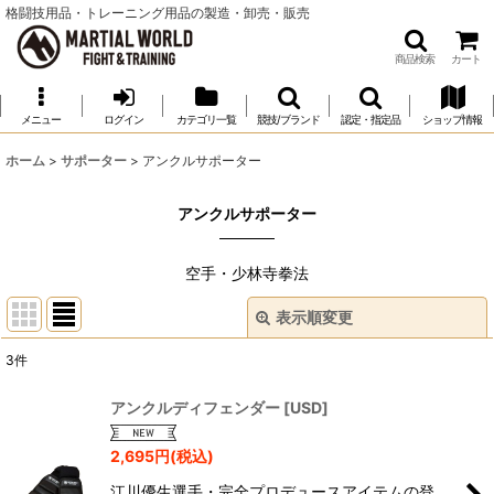
格闘技用品・トレーニング用品の製造・卸売・販売
商品検索
カート
メニュー
ログイン
カテゴリ一覧
競技/ブランド
認定・指定品
ショップ情報
ホーム
>
サポーター
>
アンクルサポーター
アンクルサポーター
空手・少林寺拳法
表示順変更
閉じる
3
件
表示数
:
アンクルディフェンダー
[
USD
]
並び順
:
2,695
円
(税込)
江川優生選手・完全プロデュースアイテムの登