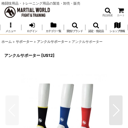
格闘技用品・トレーニング用品の製造・卸売・販売
商品検索
カート
メニュー
ログイン
カテゴリ一覧
競技/ブランド
認定・指定品
ショップ情報
ホーム
>
サポーター
>
アンクルサポーター
>
アンクルサポーター
アンクルサポーター
[
US12
]