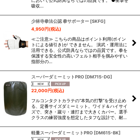
において公式防具ならではの品質です。 ●衝撃を
吸収…
少林寺拳法公認 拳サポーター
[
SKFG
]
4,950
円
(税込)
≪ご注意≫ こちらの商品はポイント利用(ポイン
トによる値引き)が できません。 演武・運用法に
活用できる、公式防具ならではの品質です。拳を
保護する安全性の高いフェルト相手を掴みやすい
指部分の…
スーパーダミーミットPRO
[
DM715-DG
]
22,000
円
(税込)
フルコンタクトカラテの“本気の打撃”を受け止め
る、定番サイズダミーミット。ワイド＆ハイサイ
ズで、突き・蹴り・連打まで大きくカバー。選手
クラスの練習強度を想定したタフな設計で、耐…
軽量スーパーダミーミットPRO
[
DM615-BK
]