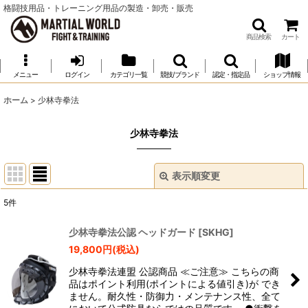
格闘技用品・トレーニング用品の製造・卸売・販売
商品検索
カート
メニュー
ログイン
カテゴリ一覧
競技/ブランド
認定・指定品
ショップ情報
ホーム
>
少林寺拳法
少林寺拳法
表示順変更
閉じる
5
件
表示数
:
少林寺拳法公認 ヘッドガード
[
SKHG
]
19,800
円
(税込)
並び順
:
少林寺拳法連盟 公認商品 ≪ご注意≫ こちらの商
品はポイント利用(ポイントによる値引き)が でき
絞り込む
ません。耐久性・防御力・メンテナンス性、全て