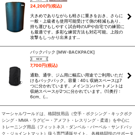
24,200
円
(税込)
大きめでありながらも軽さに重きをおき、さらに
一般・上級者も使用可能受けて側の軽減もあり、
持ち運びもしやすく試合時のUPや自宅での練習に
も最適です。多彩な練習方法も対応可能。上段の
攻撃もしっかり出来ます…
バックパック
[
MW-BACKPACK
]
7,700
円
(税込)
通勤、通学、ジム用に幅広い用途でご利用いただ
けるバックパック。容量 : 40Ｌ収納スペースは7
つに分かれています。メインコンパートメントは
収納スペースが2つに分かれています。(1)奥行 :
6cm、(…
マーシャルワールドは、格闘技用品（空手・ボクシング・キックボク
シング・MMA・ラグビー・アメフト・レスリング・柔道）を中心に
トレーニング用品（フィットネス・ダンベル・バーベル・サンドバッ
ク・ジョイントマット）扱う専門通販サイト。 各種格闘技のサポータ