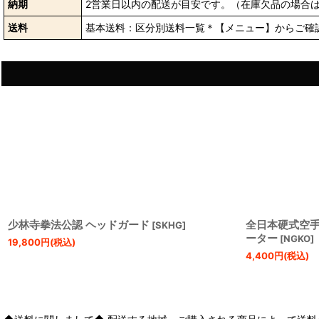
納期
2営業日以内の配送が目安です。（在庫欠品の場合
送料
基本送料：区分別送料一覧＊【メニュー】からご確
少林寺拳法公認 ヘッドガード
全日本硬式空
[
SKHG
]
ーター
[
NGKO
]
19,800
円
(税込)
4,400
円
(税込)