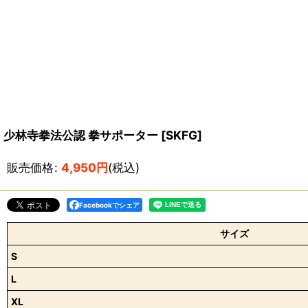
少林寺拳法公認 拳サポーター
[
SKFG
]
販売価格
:
4,950
円
(税込)
Facebookでシェア
サイズ
S
L
XL