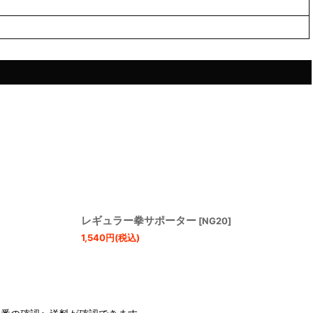
レギュラー拳サポーター
[
NG20
]
1,540
円
(税込)