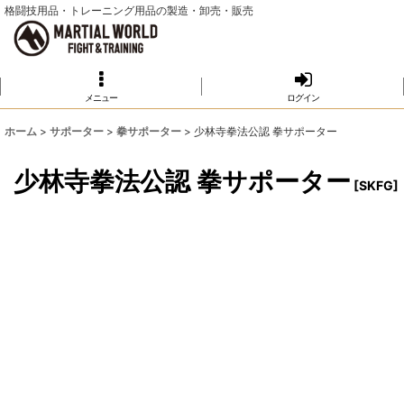
格闘技用品・トレーニング用品の製造・卸売・販売
メニュー
ログイン
ホーム
>
サポーター
>
拳サポーター
>
少林寺拳法公認 拳サポーター
少林寺拳法公認 拳サポーター
[
SKFG
]