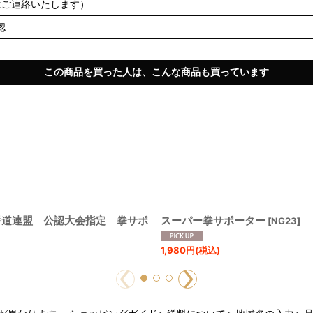
はご連絡いたします）
認
この商品を買った人は、こんな商品も買っています
手道連盟 公認大会指定 拳サポ
スーパー拳サポーター
[
NG23
]
1,980
円
(税込)