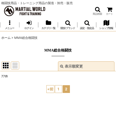
格闘技用品・トレーニング用品の製造・卸売・販売
商品検索
カート
メニュー
ログイン
カテゴリ一覧
競技/ブランド
認定・指定品
ショップ情報
ホーム
>
MMA総合格闘技
MMA総合格闘技
表示順変更
閉じる
77
件
表示数
:
«
前
1
2
並び順
:
絞り込む