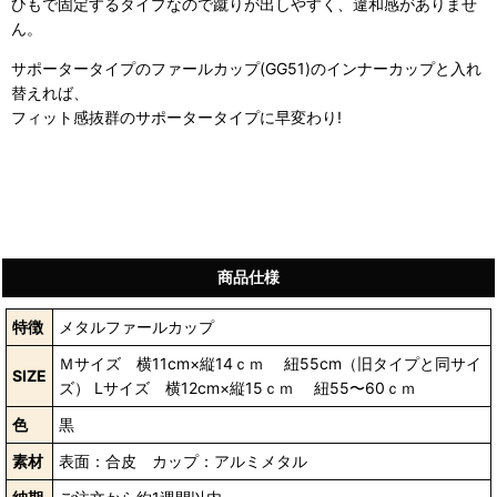
ひもで固定するタイプなので蹴りが出しやすく、違和感がありませ
ん。
サポータータイプのファールカップ(GG51)のインナーカップと入れ
替えれば、
フィット感抜群のサポータータイプに早変わり!
商品仕様
特徴
メタルファールカップ
Ｍサイズ 横11cm×縦14ｃｍ 紐55cm（旧タイプと同サイ
SIZE
ズ） Lサイズ 横12cm×縦15ｃｍ 紐55〜60ｃｍ
色
黒
素材
表面：合皮 カップ：アルミメタル