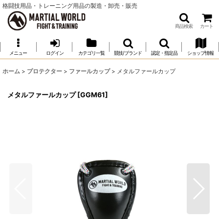
格闘技用品・トレーニング用品の製造・卸売・販売
商品検索
カート
メニュー
ログイン
カテゴリ一覧
競技/ブランド
認定・指定品
ショップ情報
ホーム
>
プロテクター
>
ファールカップ
>
メタルファールカップ
メタルファールカップ
[
GGM61
]