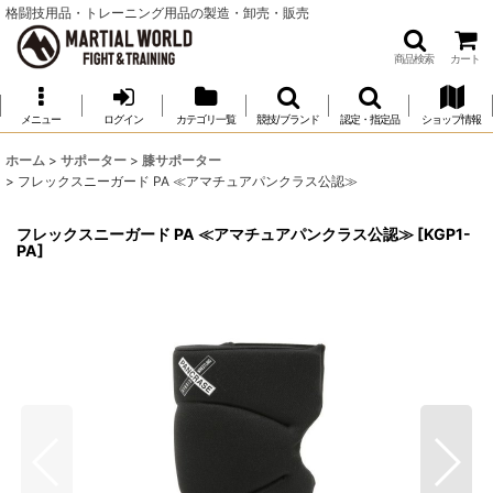
格闘技用品・トレーニング用品の製造・卸売・販売
商品検索
カート
メニュー
ログイン
カテゴリ一覧
競技/ブランド
認定・指定品
ショップ情報
ホーム
>
サポーター
>
膝サポーター
>
フレックスニーガード PA ≪アマチュアパンクラス公認≫
フレックスニーガード PA ≪アマチュアパンクラス公認≫
[
KGP1-
PA
]