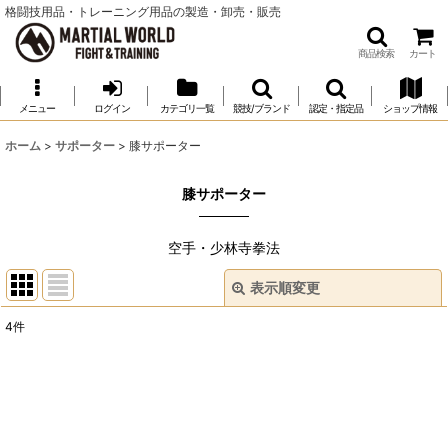
格闘技用品・トレーニング用品の製造・卸売・販売
商品検索
カート
メニュー
ログイン
カテゴリ一覧
競技/ブランド
認定・指定品
ショップ情報
ホーム
>
サポーター
>
膝サポーター
膝サポーター
空手・少林寺拳法
表示順変更
閉じる
4
件
表示数
:
並び順
: