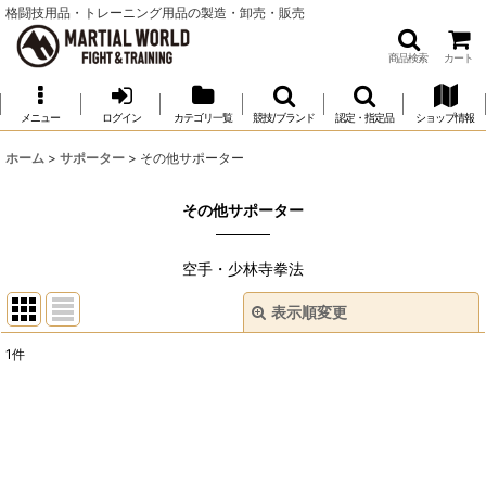
格闘技用品・トレーニング用品の製造・卸売・販売
商品検索
カート
メニュー
ログイン
カテゴリ一覧
競技/ブランド
認定・指定品
ショップ情報
ホーム
>
サポーター
>
その他サポーター
その他サポーター
空手・少林寺拳法
表示順変更
閉じる
1
件
表示数
:
並び順
: