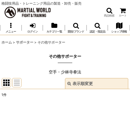
格闘技用品・トレーニング用品の製造・卸売・販売
商品検索
カート
メニュー
ログイン
カテゴリ一覧
競技/ブランド
認定・指定品
ショップ情報
ホーム
>
サポーター
>
その他サポーター
その他サポーター
空手・少林寺拳法
表示順変更
閉じる
1
件
表示数
:
並び順
: