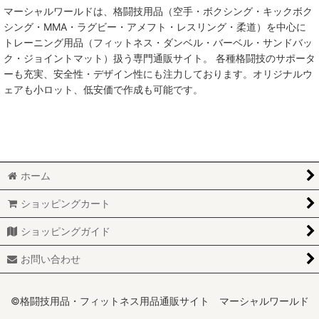
マーシャルワールドは、格闘技用品（空手・ボクシング・キックボク
絞り込む
サポーター (全商品)
シング・MMA・ラグビー・アメフト・レスリング・柔道）を中心に
トレーニング用品（フィットネス・ダンベル・バーベル・サンドバッ
拳サポーター
ク・ジョイントマット）扱う専門通販サイト。 各種格闘技のサポータ
ーも充実、安全性・デザイン性にも注力しております。オリジナルウ
レッグサポーター
ェアも小ロット、低安価で作成も可能です。
膝サポーター
アンクルサポーター
その他サポーター
ホーム
チェストガード
ショッピングカート
ショッピングガイド
お問い合わせ
©格闘技用品・フィットネス用品通販サイト マーシャルワールド