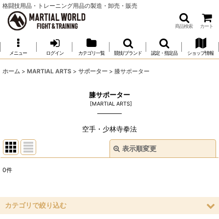
格闘技用品・トレーニング用品の製造・卸売・販売
商品検索
カート
メニュー
ログイン
カテゴリ一覧
競技/ブランド
認定・指定品
ショップ情報
ホーム
>
MARTIAL ARTS
>
サポーター
>
膝サポーター
膝サポーター
[
MARTIAL ARTS
]
空手・少林寺拳法
表示順変更
閉じる
0
件
表示数
:
並び順
:
カテゴリで絞り込む