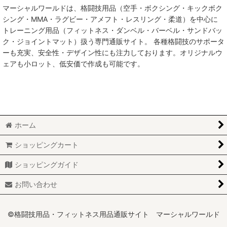
マーシャルワールドは、格闘技用品（空手・ボクシング・キックボク
絞り込む
サポーター (全商品)
シング・MMA・ラグビー・アメフト・レスリング・柔道）を中心に
トレーニング用品（フィットネス・ダンベル・バーベル・サンドバッ
拳サポーター
ク・ジョイントマット）扱う専門通販サイト。 各種格闘技のサポータ
ーも充実、安全性・デザイン性にも注力しております。オリジナルウ
レッグサポーター
ェアも小ロット、低安価で作成も可能です。
膝サポーター
アンクルサポーター
その他サポーター
ホーム
チェストガード
ショッピングカート
ショッピングガイド
お問い合わせ
©格闘技用品・フィットネス用品通販サイト マーシャルワールド