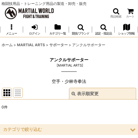
格闘技用品・トレーニング用品の製造・卸売・販売
商品検索
カート
メニュー
ログイン
カテゴリ一覧
競技/ブランド
認定・指定品
ショップ情報
ホーム
>
MARTIAL ARTS
>
サポーター
>
アンクルサポーター
アンクルサポーター
[
MARTIAL ARTS
]
空手・少林寺拳法
表示順変更
閉じる
0
件
表示数
:
並び順
:
カテゴリで絞り込む