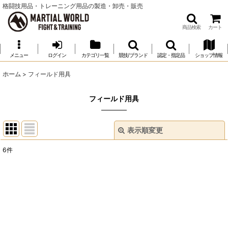
格闘技用品・トレーニング用品の製造・卸売・販売
商品検索
カート
メニュー
ログイン
カテゴリ一覧
競技/ブランド
認定・指定品
ショップ情報
ホーム
>
フィールド用具
フィールド用具
表示順変更
閉じる
6
件
表示数
:
並び順
:
絞り込む