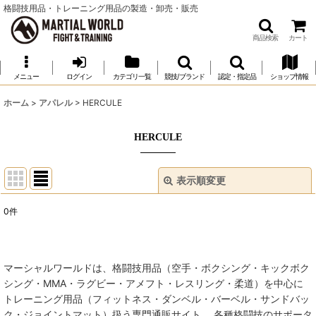
格闘技用品・トレーニング用品の製造・卸売・販売
商品検索
カート
メニュー
ログイン
カテゴリ一覧
競技/ブランド
認定・指定品
ショップ情報
ホーム
>
アパレル
>
HERCULE
HERCULE
表示順変更
閉じる
0
件
表示数
:
並び順
:
マーシャルワールドは、格闘技用品（空手・ボクシング・キックボク
シング・MMA・ラグビー・アメフト・レスリング・柔道）を中心に
絞り込む
トレーニング用品（フィットネス・ダンベル・バーベル・サンドバッ
ク・ジョイントマット）扱う専門通販サイト。 各種格闘技のサポータ