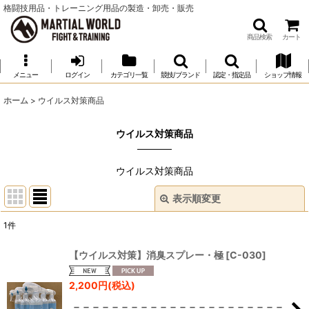
格闘技用品・トレーニング用品の製造・卸売・販売
商品検索
カート
メニュー
ログイン
カテゴリ一覧
競技/ブランド
認定・指定品
ショップ情報
ホーム
>
ウイルス対策商品
ウイルス対策商品
ウイルス対策商品
表示順変更
閉じる
1
件
表示数
:
【ウイルス対策】消臭スプレー・極
[
C-030
]
並び順
:
2,200
円
(税込)
＝＝＝＝＝＝＝＝＝＝＝＝＝＝＝＝＝＝＝＝＝＝