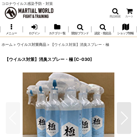
コロナウイルス感染予防・対策
商品検索
カート
メニュー
ログイン
カテゴリ一覧
競技/ブランド
認定・指定品
ショップ情報
ホーム
>
ウイルス対策商品
>
【ウイルス対策】消臭スプレー・極
【ウイルス対策】消臭スプレー・極
[
C-030
]