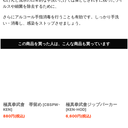
石けんと流水の日常的な手洗いだけでは落としきれずに残ったウイ
ルスや細菌を除去するために、
さらにアルコール手指消毒を行うことも有効です。しっかり手洗
い・消毒し、感染をストップさせましょう。
この商品を買った人は、こんな商品も買っています
極真拳武會 帯留め
極真拳武會ジップパーカー
[
CBSPW-
KEN
]
[
KEN-HOD
]
880
円
(税込)
6,600
円
(税込)