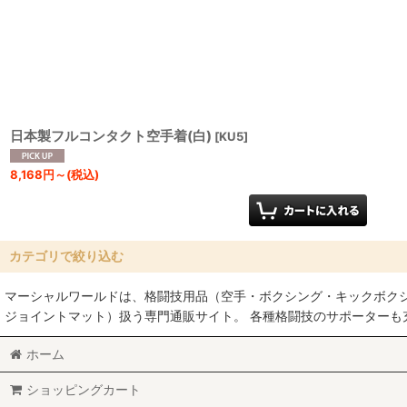
表示数
:
並び順
:
日本製フルコンタクト空手着(白)
[
KU5
]
8,168
円
～
(税込)
カテゴリで絞り込む
マーシャルワールドは、格闘技用品（空手・ボクシング・キックボク
帯・道着 (全商品)
ジョイントマット）扱う専門通販サイト。 各種格闘技のサポーター
空手着・帯
ホーム
柔道着・帯
ショッピングカート