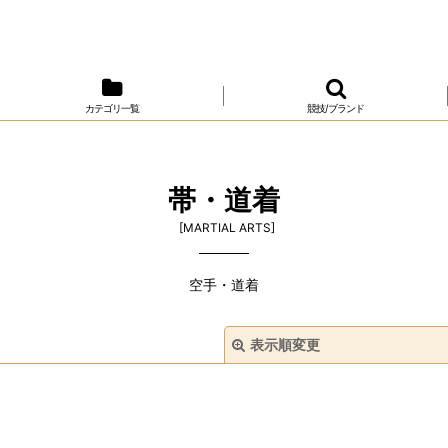
カテゴリ一覧
競技/ブランド
帯・道着
[
MARTIAL ARTS
]
空手・道着
表示順変更