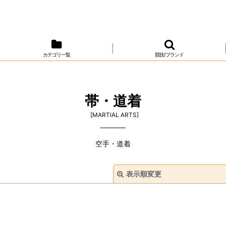
カテゴリ一覧
競技/ブランド
帯・道着
[
MARTIAL ARTS
]
空手・道着
表示順変更