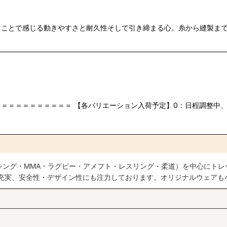
うことで感じる動きやすさと耐久性そして引き締まる心。糸から縫製まで
絞り込む
＝＝＝＝＝＝＝＝＝＝ 【各バリエーション入荷予定】0：日程調整中、
シング・MMA・ラグビー・アメフト・レスリング・柔道）を中心にトレ
も充実、安全性・デザイン性にも注力しております。オリジナルウェアも