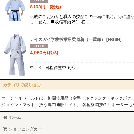
表示数
:
8,168
円
～
(税込)
伝統のこだわりと職人の技がこの一着に集約。身に纏
並び順
:
しません。■収縮率縦2%・横…
ナイスガイ学校授業用柔道着（一重織）
[
NGSH
]
4,950
円
(税込)
＝＝＝＝＝＝＝＝＝＝＝＝＝＝＝＝＝＝＝＝＝＝＝＝＝
中、6：日程調整中 ※入…
カテゴリで絞り込む
マーシャルワールドは、格闘技用品（空手・ボクシング・キックボク
帯・道着 (全商品)
ジョイントマット）扱う専門通販サイト。 各種格闘技のサポーター
空手着・帯
ホーム
柔道着・帯
ショッピングカート