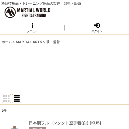
格闘技用品・トレーニング用品の製造・卸売・販売
メニュー
ログイン
ホーム
>
MARTIAL ARTS
>
帯・道着
2
件
サブカテゴリ
:
日本製フルコンタクト空手着(白)
[
KU5
]