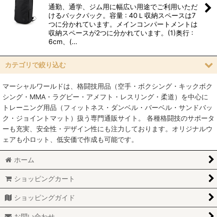
通勤、通学、ジム用に幅広い用途でご利用いただ
絞り込む
けるバックパック。容量 : 40Ｌ収納スペースは7
つに分かれています。メインコンパートメントは
収納スペースが2つに分かれています。(1)奥行 :
6cm、(…
カテゴリで絞り込む
マーシャルワールドは、格闘技用品（空手・ボクシング・キックボク
アパレル (全商品)
シング・MMA・ラグビー・アメフト・レスリング・柔道）を中心に
トレーニング用品（フィットネス・ダンベル・バーベル・サンドバッ
ラッシュガード
ク・ジョイントマット）扱う専門通販サイト。 各種格闘技のサポータ
ーも充実、安全性・デザイン性にも注力しております。オリジナルウ
ショーツ
ェアも小ロット、低安価で作成も可能です。
スパッツ
ホーム
Tシャツ
ショッピングカート
ジャージ
ショッピングガイド
バッグ
お問い合わせ