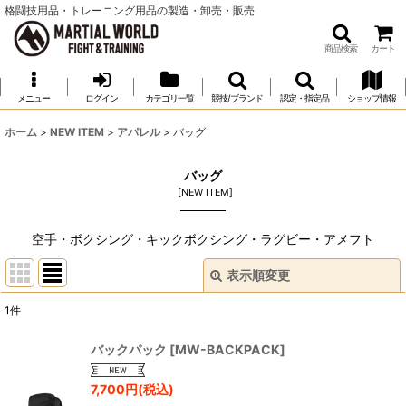
格闘技用品・トレーニング用品の製造・卸売・販売
商品検索
カート
メニュー
ログイン
カテゴリ一覧
競技/ブランド
認定・指定品
ショップ情報
ホーム
>
NEW ITEM
>
アパレル
>
バッグ
バッグ
[
NEW ITEM
]
空手・ボクシング・キックボクシング・ラグビー・アメフト
表示順変更
閉じる
1
件
表示数
:
バックパック
[
MW-BACKPACK
]
並び順
:
7,700
円
(税込)