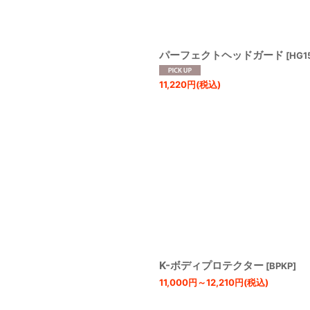
パーフェクトヘッドガード
[
HG1
11,220
円
(税込)
K-ボディプロテクター
[
BPKP
]
11,000
円
～12,210
円
(税込)