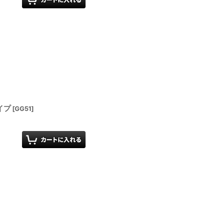
イプ
[
GG51
]