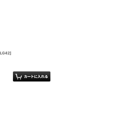
LG42
]