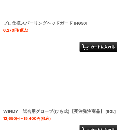
プロ仕様スパーリングヘッドガード
[
HG50
]
6,270
円
(税込)
WINDY 試合用グローブ(ひも式)【受注発注商品】
[
BGL
]
12,650
円
～15,400
円
(税込)