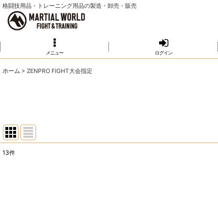
格闘技用品・トレーニング用品の製造・卸売・販売
メニュー
ログイン
ホーム
>
ZENPRO FIGHT大会指定
13
件
表示数
:
並び順
: