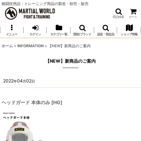
格闘技用品・トレーニング用品の製造・卸売・販売
商品検索
カート
メニュー
ログイン
カテゴリ一覧
競技/ブランド
認定・指定品
ショップ情報
ホーム
>
INFORMATION
>
【NEW】新商品のご案内
【NEW】新商品のご案内
2022
04
02
年
月
日
ヘッドガード 本体のみ
[
HG
]