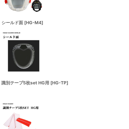
シールド面
[
HG-M4
]
識別テープ5枚set HG用
[
HG-TP
]