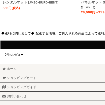
レンタルマット
パネルマット
[
JM20-BURD-RENT
]
[
550
円
(税込)
28,600
円
～31,9
◆送料に関しまして◆ 配送する地域、ご購入される商品によって送料
0
件のレビュー
ホーム
ショッピングカート
ショッピングガイド
お問い合わせ