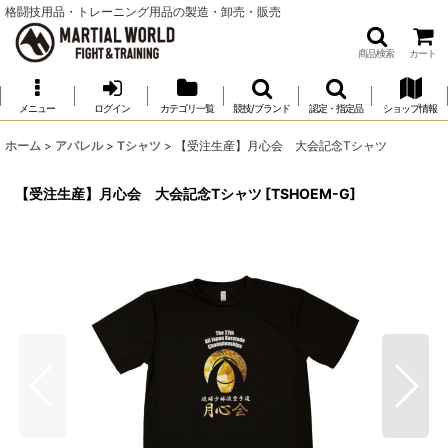
格闘技用品・トレーニング用品の製造・卸売・販売
商品検索
カート
メニュー
ログイン
カテゴリ一覧
競技/ブランド
認定・指定品
ショップ情報
ホーム
>
アパレル
>
Tシャツ
>
【受注生産】月心会 大会記念Tシャツ
【受注生産】月心会 大会記念Tシャツ
[
TSHOEM-G
]