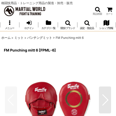
格闘技用品・トレーニング用品の製造・卸売・販売
商品検索
カート
メニュー
ログイン
カテゴリ一覧
競技/ブランド
認定・指定品
ショップ情報
ホーム
>
ミット
>
パンチングミット
>
FM Punching mitt 6
FM Punching mitt 6
[
FPML-6
]