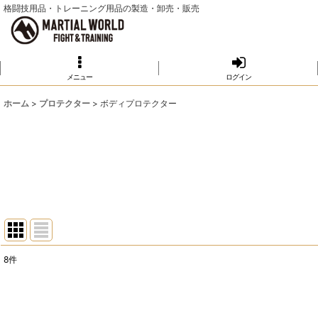
格闘技用品・トレーニング用品の製造・卸売・販売
メニュー
ログイン
ホーム
>
プロテクター
>
ボディプロテクター
8
件
表示数
:
並び順
: