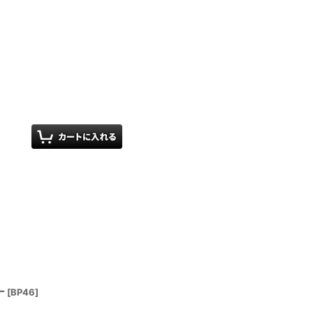
ー
[
BP46
]