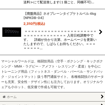
送料≫にて配送致します(１個ごと、同梱不可)…
【廃盤商品】ネオプレーンタイプケトルベル 4kg
[
NPKDB-04
]
2,310
円
(税込)
＝＝＝＝＝＝＝＝＝＝＝＝＝＝＝＝＝＝＝＝＝＝
＝＝＝＝＝＝＝＝＝＝＝＝＝ 入荷日程調整中で
す。 詳細が分かり次第、ホームページを更新い
たしますので、しばらくお待ちください。＝＝＝
＝＝＝＝＝…
マーシャルワールドは、格闘技用品（空手・ボクシング・キックボク
シング・MMA・ラグビー・アメフト・レスリング・柔道）を中心に
トレーニング用品（フィットネス・ダンベル・バーベル・サンドバッ
ク・ジョイントマット）扱う専門通販サイト。 各種格闘技のサポータ
ーも充実、安全性・デザイン性にも注力しております。オリジナルウ
ェアも小ロット、低安価で作成も可能です。
ホーム