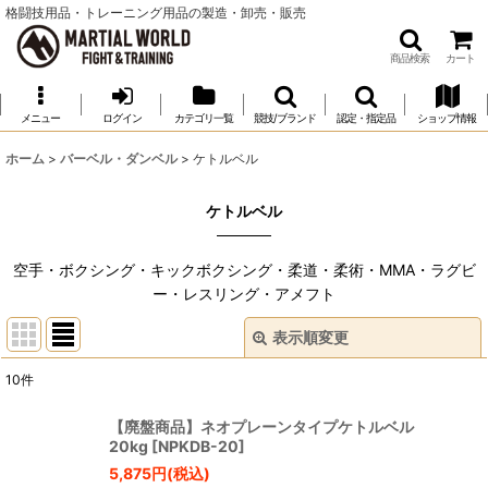
格闘技用品・トレーニング用品の製造・卸売・販売
商品検索
カート
メニュー
ログイン
カテゴリ一覧
競技/ブランド
認定・指定品
ショップ情報
ホーム
>
バーベル・ダンベル
>
ケトルベル
ケトルベル
空手・ボクシング・キックボクシング・柔道・柔術・MMA・ラグビ
ー・レスリング・アメフト
表示順変更
閉じる
10
件
表示数
:
【廃盤商品】ネオプレーンタイプケトルベル
20kg
[
NPKDB-20
]
並び順
:
5,875
円
(税込)