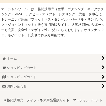
マーシャルワールドは、格闘技用品（空手・ボクシング・キックボク
絞り込む
バーベル・ダンベル (全商品)
シング・MMA・ラグビー・アメフト・レスリング・柔道）を中心に
トレーニング用品（フィットネス・ダンベル・バーベル・サンドバッ
セット
ク・ジョイントマット）扱う専門通販サイト。 各種格闘技のサポータ
ーも充実、安全性・デザイン性にも注力しております。オリジナルウ
シャフト
ェアも小ロット、低安価で作成も可能です。
ダンベル
プレートラック
ホーム
プレート【単品】
ショッピングカート
トレーニングギア
ショッピングガイド
ケトルベル
お問い合わせ
©格闘技用品・フィットネス用品通販サイト マーシャルワールド