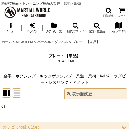
格闘技用品・トレーニング用品の製造・卸売・販売
商品検索
カート
メニュー
ログイン
カテゴリ一覧
競技/ブランド
認定・指定品
ショップ情報
ホーム
>
NEW ITEM
>
バーベル・ダンベル
>
プレート【単品】
プレート【単品】
[
NEW ITEM
]
空手・ボクシング・キックボクシング・柔道・柔術・MMA・ラグビ
ー・レスリング・アメフト
表示順変更
閉じる
0
件
表示数
:
並び順
:
カテゴリで絞り込む