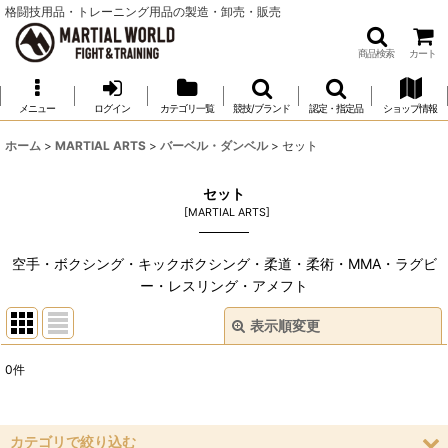
格闘技用品・トレーニング用品の製造・卸売・販売
商品検索
カート
メニュー
ログイン
カテゴリ一覧
競技/ブランド
認定・指定品
ショップ情報
ホーム
>
MARTIAL ARTS
>
バーベル・ダンベル
>
セット
セット
[
MARTIAL ARTS
]
空手・ボクシング・キックボクシング・柔道・柔術・MMA・ラグビ
ー・レスリング・アメフト
表示順変更
閉じる
0
件
表示数
:
並び順
:
カテゴリで絞り込む