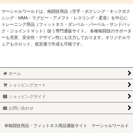
マーシャルワールドは、格闘技用品（空手・ボクシング・キックボク
絞り込む
バーベル・ダンベル (全商品)
シング・MMA・ラグビー・アメフト・レスリング・柔道）を中心に
トレーニング用品（フィットネス・ダンベル・バーベル・サンドバッ
セット
ク・ジョイントマット）扱う専門通販サイト。 各種格闘技のサポータ
ーも充実、安全性・デザイン性にも注力しております。オリジナルウ
シャフト
ェアも小ロット、低安価で作成も可能です。
ダンベル
プレートラック
ホーム
プレート【単品】
ショッピングカート
トレーニングギア
ショッピングガイド
ケトルベル
お問い合わせ
©格闘技用品・フィットネス用品通販サイト マーシャルワールド