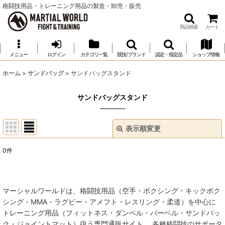
格闘技用品・トレーニング用品の製造・卸売・販売
商品検索
カート
メニュー
ログイン
カテゴリ一覧
競技/ブランド
認定・指定品
ショップ情報
ホーム
>
サンドバッグ
>
サンドバッグスタンド
サンドバッグスタンド
表示順変更
閉じる
0
件
表示数
:
並び順
:
マーシャルワールドは、格闘技用品（空手・ボクシング・キックボク
シング・MMA・ラグビー・アメフト・レスリング・柔道）を中心に
絞り込む
トレーニング用品（フィットネス・ダンベル・バーベル・サンドバッ
ク・ジョイントマット）扱う専門通販サイト。 各種格闘技のサポータ