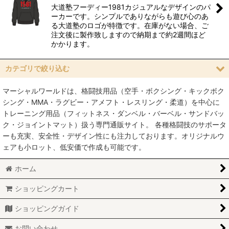
大道塾フーディー1981カジュアルなデザインのパ
絞り込む
ーカーです。シンプルでありながらも遊び心のあ
る大道塾のロゴが特徴です。在庫がない場合、ご
注文後に製作致しますので納期まで約2週間ほど
かかります。
カテゴリで絞り込む
マーシャルワールドは、格闘技用品（空手・ボクシング・キックボク
アパレル (全商品)
シング・MMA・ラグビー・アメフト・レスリング・柔道）を中心に
トレーニング用品（フィットネス・ダンベル・バーベル・サンドバッ
ラッシュガード
ク・ジョイントマット）扱う専門通販サイト。 各種格闘技のサポータ
ーも充実、安全性・デザイン性にも注力しております。オリジナルウ
ショーツ
ェアも小ロット、低安価で作成も可能です。
スパッツ
ホーム
Tシャツ
ショッピングカート
ジャージ
ショッピングガイド
バッグ
お問い合わせ