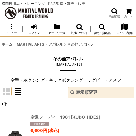
格闘技用品・トレーニング用品の製造・卸売・販売
商品検索
カート
メニュー
ログイン
カテゴリ一覧
競技/ブランド
認定・指定品
ショップ情報
ホーム
>
MARTIAL ARTS
>
アパレル
>
その他アパレル
その他アパレル
[
MARTIAL ARTS
]
空手・ボクシング・キックボクシング・ラグビー・アメフト
表示順変更
閉じる
1
件
表示数
:
空道フーディー1981
[
KUDO-HDE2
]
並び順
:
6,600
円
(税込)