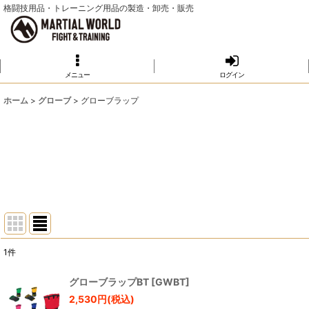
格闘技用品・トレーニング用品の製造・卸売・販売
メニュー
ログイン
ホーム
>
グローブ
>
グローブラップ
1
件
表示数
:
グローブラップBT
[
GWBT
]
2,530
円
(税込)
並び順
: