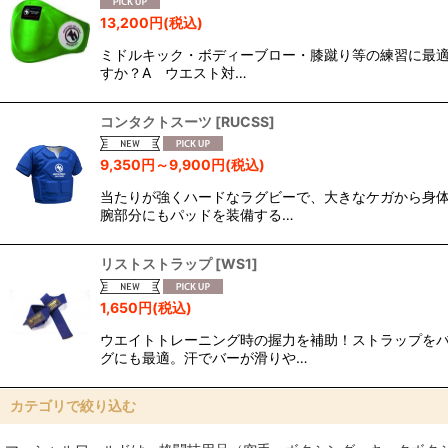
表示数
:
13,200
円
(税込)
ミドルキック・ボディーブロー・膝蹴り等の練習に最適
並び順
:
すか？A ウエスト対…
コンタクトスーツ
[
RUCSS
]
9,350
円
～9,900
円
(税込)
当たりが強くハードなラグビーで、大きなケガから身体
腕部分にもパッドを装備する…
リストストラップ
[
WS1
]
1,650
円
(税込)
ウエイトトレーニング時の握力を補助！ストラップを
グにも最適。汗でバーが滑りや…
カテゴリで絞り込む