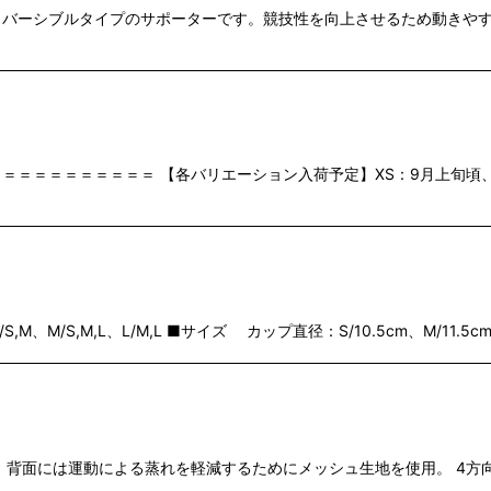
リバーシブルタイプのサポーターです。競技性を向上させるため動きや
＝＝＝＝＝＝＝＝＝ 【各バリエーション入荷予定】XS：9月上旬頃、
M/S,M,L、L/M,L ■サイズ カップ直径：S/10.5cm、M/11.5cm
 背面には運動による蒸れを軽減するためにメッシュ生地を使用。 4方