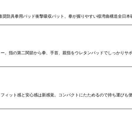
奨防具拳用パッド衝撃吸収パット、拳が握りやすい様湾曲構造全日本硬
絞り込む
ー。指の第二関節から拳、手首、親指をウレタンパッドでしっかりサポ
フィット感と安心感は新感覚。コンパクトにたためるので持ち運びも便