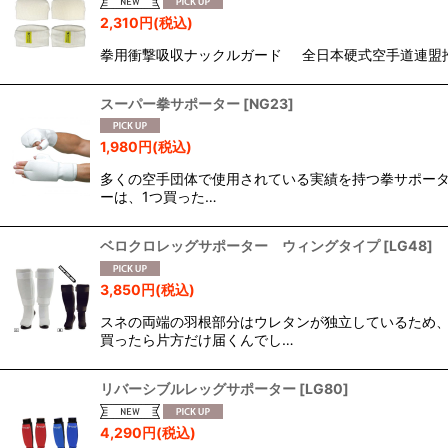
表示数
:
2,310
円
(税込)
拳用衝撃吸収ナックルガード 全日本硬式空手道連盟推
並び順
:
スーパー拳サポーター
[
NG23
]
1,980
円
(税込)
多くの空手団体で使用されている実績を持つ拳サポータ
ーは、1つ買った…
ベロクロレッグサポーター ウィングタイプ
[
LG48
]
3,850
円
(税込)
スネの両端の羽根部分はウレタンが独立しているため、
買ったら片方だけ届くんでし…
リバーシブルレッグサポーター
[
LG80
]
4,290
円
(税込)