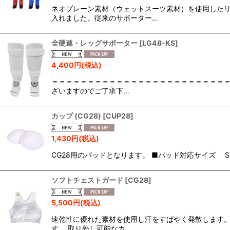
ネオプレーン素材（ウェットスーツ素材）を使用した
入れました。従来のサポーター…
全硬連・レッグサポーター
[
LG48-KS
]
4,400
円
(税込)
＝＝＝＝＝＝＝＝＝＝＝＝＝＝＝＝＝＝＝＝＝＝＝＝＝＝
ざいますのでご了承下…
カップ (CG28)
[
CUP28
]
1,430
円
(税込)
CG28用のパッドとなります。 ■パッド対応サイズ S/S,M、
ソフトチェストガード
[
CG28
]
5,500
円
(税込)
速乾性に優れた素材を使用し汗をすばやく発散します。
す。 取り外し可能なカ…