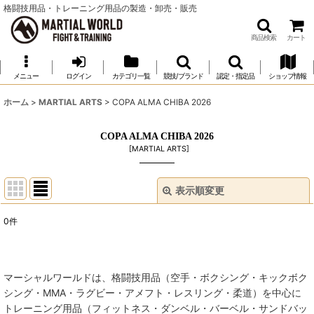
格闘技用品・トレーニング用品の製造・卸売・販売
商品検索
カート
メニュー
ログイン
カテゴリ一覧
競技/ブランド
認定・指定品
ショップ情報
ホーム
>
MARTIAL ARTS
>
COPA ALMA CHIBA 2026
COPA ALMA CHIBA 2026
[
MARTIAL ARTS
]
表示順変更
閉じる
0
件
表示数
:
並び順
:
マーシャルワールドは、格闘技用品（空手・ボクシング・キックボク
シング・MMA・ラグビー・アメフト・レスリング・柔道）を中心に
絞り込む
トレーニング用品（フィットネス・ダンベル・バーベル・サンドバッ