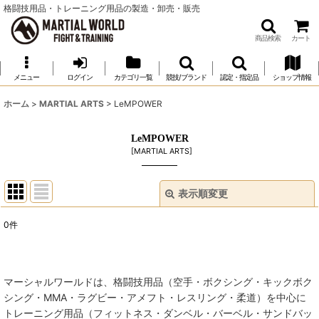
格闘技用品・トレーニング用品の製造・卸売・販売
商品検索
カート
メニュー
ログイン
カテゴリ一覧
競技/ブランド
認定・指定品
ショップ情報
ホーム
>
MARTIAL ARTS
>
LeMPOWER
LeMPOWER
[
MARTIAL ARTS
]
表示順変更
閉じる
0
件
表示数
:
並び順
:
マーシャルワールドは、格闘技用品（空手・ボクシング・キックボク
シング・MMA・ラグビー・アメフト・レスリング・柔道）を中心に
絞り込む
トレーニング用品（フィットネス・ダンベル・バーベル・サンドバッ