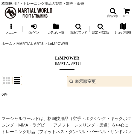
格闘技用品・トレーニング用品の製造・卸売・販売
商品検索
カート
メニュー
ログイン
カテゴリ一覧
競技/ブランド
認定・指定品
ショップ情報
ホーム
>
MARTIAL ARTS
>
LeMPOWER
LeMPOWER
[
MARTIAL ARTS
]
表示順変更
閉じる
0
件
表示数
:
並び順
:
マーシャルワールドは、格闘技用品（空手・ボクシング・キックボク
シング・MMA・ラグビー・アメフト・レスリング・柔道）を中心に
絞り込む
トレーニング用品（フィットネス・ダンベル・バーベル・サンドバッ