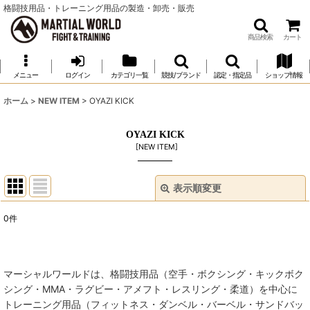
格闘技用品・トレーニング用品の製造・卸売・販売
商品検索
カート
メニュー
ログイン
カテゴリ一覧
競技/ブランド
認定・指定品
ショップ情報
ホーム
>
NEW ITEM
>
OYAZI KICK
OYAZI KICK
[
NEW ITEM
]
表示順変更
閉じる
0
件
表示数
:
並び順
:
マーシャルワールドは、格闘技用品（空手・ボクシング・キックボク
シング・MMA・ラグビー・アメフト・レスリング・柔道）を中心に
絞り込む
トレーニング用品（フィットネス・ダンベル・バーベル・サンドバッ