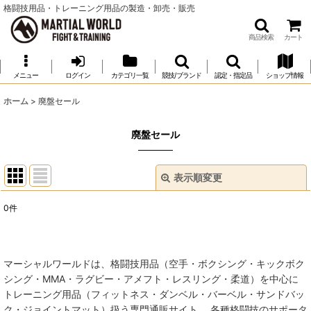
格闘技用品・トレーニング用品の製造・卸売・販売
商品検索
カート
メニュー
ログイン
カテゴリ一覧
競技/ブランド
認定・指定品
ショップ情報
ホーム
>
廃盤セール
廃盤セール
表示順変更
閉じる
0
件
表示数
:
並び順
:
マーシャルワールドは、格闘技用品（空手・ボクシング・キックボク
シング・MMA・ラグビー・アメフト・レスリング・柔道）を中心に
絞り込む
トレーニング用品（フィットネス・ダンベル・バーベル・サンドバッ
ク・ジョイントマット）扱う専門通販サイト。 各種格闘技のサポータ