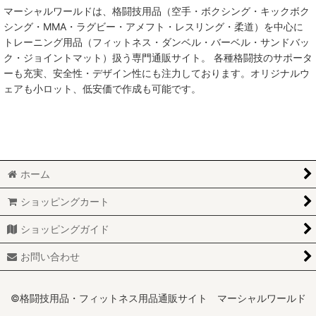
マーシャルワールドは、格闘技用品（空手・ボクシング・キックボク
武道具・備品 (全商品)
並び順
:
シング・MMA・ラグビー・アメフト・レスリング・柔道）を中心に
トレーニング用品（フィットネス・ダンベル・バーベル・サンドバッ
棒
絞り込む
ク・ジョイントマット）扱う専門通販サイト。 各種格闘技のサポータ
ーも充実、安全性・デザイン性にも注力しております。オリジナルウ
ヌンチャク
ェアも小ロット、低安価で作成も可能です。
試割
試合用備品
ホーム
ショッピングカート
ショッピングガイド
お問い合わせ
©格闘技用品・フィットネス用品通販サイト マーシャルワールド