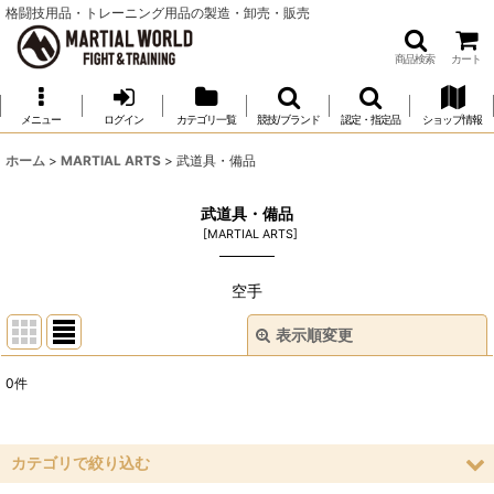
格闘技用品・トレーニング用品の製造・卸売・販売
商品検索
カート
メニュー
ログイン
カテゴリ一覧
競技/ブランド
認定・指定品
ショップ情報
ホーム
>
MARTIAL ARTS
>
武道具・備品
武道具・備品
[
MARTIAL ARTS
]
空手
表示順変更
閉じる
0
件
サブカテゴリ
:
表示数
:
カテゴリで絞り込む