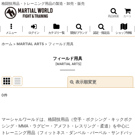
格闘技用品・トレーニング用品の製造・卸売・販売
商品検索
カート
メニュー
ログイン
カテゴリ一覧
競技/ブランド
認定・指定品
ショップ情報
ホーム
>
MARTIAL ARTS
>
フィールド用具
フィールド用具
[
MARTIAL ARTS
]
表示順変更
閉じる
0
件
表示数
:
並び順
:
マーシャルワールドは、格闘技用品（空手・ボクシング・キックボク
シング・MMA・ラグビー・アメフト・レスリング・柔道）を中心に
絞り込む
トレーニング用品（フィットネス・ダンベル・バーベル・サンドバッ