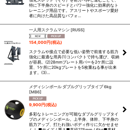
特に下半身のスピードとパワー強化に効果的なト
レーニング用品です。アスリートやスポーツ愛好
者に向けた高品質なパフォ…
一人用スクラムマシン
[
RUSS
]
154,000
円
(税込)
スクラムや接点で必要な低い姿勢で前進する筋力
強化に最適な用具(1)コンパクトで持ち運び、収納
が容易。(2)28mmプレート用バーを2ケ所に設
置、1ケ所に20kgプレートを5枚重ねる事が出来
ます。(3)…
メディシンボール ダブルグリップタイプ 6kg
[
MB6
]
9,900
円
(税込)
多彩なトレーニングが可能なダブルグリップタイ
プのメディシンボール。上半身、体幹、下半身の
筋力アップ、打たれ強いボディ作りに欠かせませ
ん！ ■サイズ / 重さ■直径275mm / 6kg■素材…