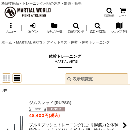
格闘技用品・トレーニング用品の製造・卸売・販売
商品検索
カート
メニュー
ログイン
カテゴリ一覧
競技/ブランド
認定・指定品
ショップ情報
ホーム
>
MARTIAL ARTS
>
フィットネス・体幹
>
体幹トレーニング
体幹トレーニング
[
MARTIAL ARTS
]
表示順変更
閉じる
3
件
表示数
:
ジムスレッド
[
RUPSG
]
並び順
:
48,400
円
(税込)
プル＆プッシュトレーニングにより脚筋力と体幹
絞り込む
強化スレッド（そり）を前方へ押し進むことで、