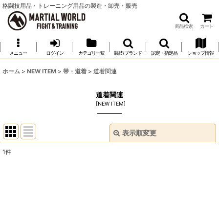
格闘技用品・トレーニング用品の製造・卸売・販売
商品検索
カート
メニュー
ログイン
カテゴリ一覧
競技/ブランド
認定・指定品
ショップ情報
ホーム
>
NEW ITEM
>
帯・道着
>
道着関連
道着関連
[
NEW ITEM
]
表示順変更
閉じる
1
件
表示数
:
並び順
:
絞り込む