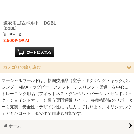
道衣用ゴムベルト DGBL
[
DGBL
]
2,500
円
(税込)
カテゴリで絞り込む
マーシャルワールドは、格闘技用品（空手・ボクシング・キックボク
帯・道着 (全商品)
シング・MMA・ラグビー・アメフト・レスリング・柔道）を中心に
トレーニング用品（フィットネス・ダンベル・バーベル・サンドバッ
空手着・帯
ク・ジョイントマット）扱う専門通販サイト。 各種格闘技のサポータ
ーも充実、安全性・デザイン性にも注力しております。オリジナルウ
柔道着・帯
ェアも小ロット、低安価で作成も可能です。
柔術着・帯
ホーム