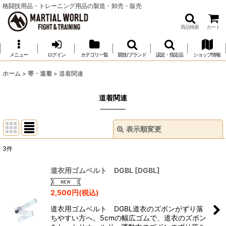
格闘技用品・トレーニング用品の製造・卸売・販売
商品検索
カート
メニュー
ログイン
カテゴリ一覧
競技/ブランド
認定・指定品
ショップ情報
ホーム
>
帯・道着
>
道着関連
道着関連
表示順変更
閉じる
3
件
表示数
:
道衣用ゴムベルト DGBL
[
DGBL
]
並び順
:
2,500
円
(税込)
道衣用ゴムベルト DGBL道衣のズボンがずり落
絞り込む
ちやすい方へ。5cmの幅広ゴムで、道衣のズボン