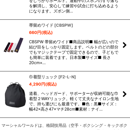
をしっかりホールド。運動中のズボンのずり落ち
を解消し、安心して練習や試合に打ち込めるよう
になります。ズボン側…
帯留めワイド
[
CBSPW
]
660
円
(税込)
CBSPW 帯留めワイド■商品説明■ 幅が広いので
結び目をしっかり固定します。ベルトのどの部分
でもマジックテープで固定できるので、子どもで
も簡単に装着でます。日本製■サイズ■ 長さ
20cm×…
巾着型リュック
[
F2-L-N
]
4,290
円
(税込)
道着、ヘッドガード、サポーターが収納可能な巾
着型２WAYリュック。軽くて丈夫なナイロン生地
で、持ち運びにも最適です。■色：黒■サイズ：
幅42×高さ47×マチ28cm■素材：ナイ…
マーシャルワールドは、格闘技用品（空手・ボクシング・キックボク