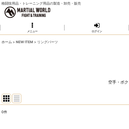
格闘技用品・トレーニング用品の製造・卸売・販売
メニュー
ログイン
ホーム
>
NEW ITEM
>
リングパーツ
空手・ボク
0
件
表示数
: