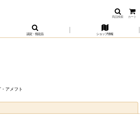
商品検索
カート
認定・指定品
ショップ情報
グ・アメフト
閉じる