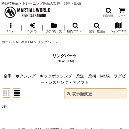
格闘技用品・トレーニング用品の製造・卸売・販売
商品検索
カート
メニュー
ログイン
カテゴリ一覧
競技/ブランド
認定・指定品
ショップ情報
ホーム
>
NEW ITEM
>
リングパーツ
リングパーツ
[
NEW ITEM
]
空手・ボクシング・キックボクシング・柔道・柔術・MMA・ラグビ
ー・レスリング・アメフト
表示順変更
閉じる
0
件
表示数
:
並び順
: