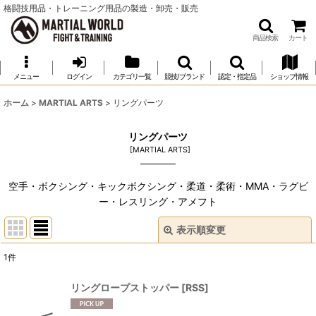
格闘技用品・トレーニング用品の製造・卸売・販売
商品検索
カート
メニュー
ログイン
カテゴリ一覧
競技/ブランド
認定・指定品
ショップ情報
ホーム
>
MARTIAL ARTS
>
リングパーツ
リングパーツ
[
MARTIAL ARTS
]
空手・ボクシング・キックボクシング・柔道・柔術・MMA・ラグビ
ー・レスリング・アメフト
表示順変更
閉じる
1
件
表示数
:
リングロープストッパー
[
RSS
]
並び順
: