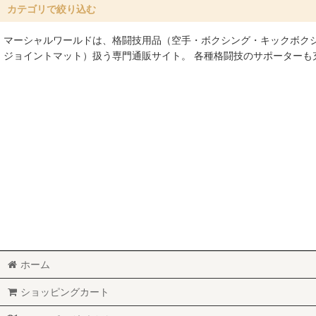
並び順
:
カテゴリで絞り込む
マーシャルワールドは、格闘技用品（空手・ボクシング・キックボク
武道具・備品 (全商品)
ジョイントマット）扱う専門通販サイト。 各種格闘技のサポーター
棒
ヌンチャク
試割
試合用備品
ホーム
ショッピングカート