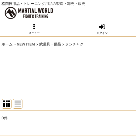
格闘技用品・トレーニング用品の製造・卸売・販売
メニュー
ログイン
ホーム
>
NEW ITEM
>
武道具・備品
>
ヌンチャク
0
件
表示数
: