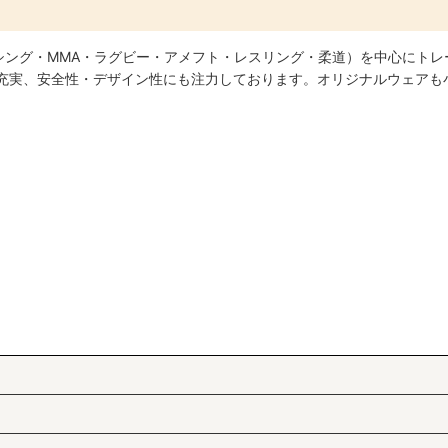
シング・MMA・ラグビー・アメフト・レスリング・柔道）を中心にトレ
絞り込む
も充実、安全性・デザイン性にも注力しております。オリジナルウェアも