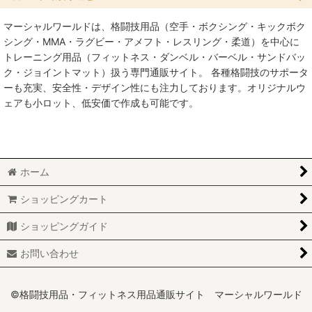
マーシャルワールドは、格闘技用品（空手・ボクシング・キックボク
絞り込む
プロテイン・サプリメント (全商品)
シング・MMA・ラグビー・アメフト・レスリング・柔道）を中心に
トレーニング用品（フィットネス・ダンベル・バーベル・サンドバッ
プロテイン
ク・ジョイントマット）扱う専門通販サイト。 各種格闘技のサポータ
ーも充実、安全性・デザイン性にも注力しております。オリジナルウ
エネルギー
ェアも小ロット、低安価で作成も可能です。
ビタミン・ミネラル・アミノ酸
ビューティー
ホーム
その他サプリメント
ショッピングカート
シェーカー・スクイズボトル
ショッピングガイド
お問い合わせ
©格闘技用品・フィットネス用品通販サイト マーシャルワールド