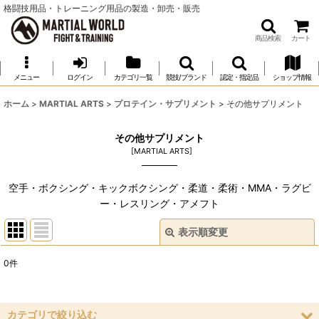
格闘技用品・トレーニング用品の製造・卸売・販売
商品検索
カート
メニュー
ログイン
カテゴリ一覧
競技/ブランド
認定・指定品
ショップ情報
ホーム
>
MARTIAL ARTS
>
プロテイン・サプリメント
>
その他サプリメント
その他サプリメント
[
MARTIAL ARTS
]
空手・ボクシング・キックボクシング・柔道・柔術・MMA・ラグビ
ー・レスリング・アメフト
表示順変更
閉じる
0
件
表示数
:
並び順
:
カテゴリで絞り込む